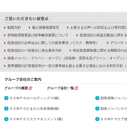
勧誘方針
個人情報保護宣言
お客さまの声への対応および受付窓
苦情処理措置及び紛争解決措置について
投資信託の収益分配金に関す
投資信託のお申込みに際しての留意事項（リスク・費用等）
デリバテ
投資信託の一括発注に係る基本方針
特定投資家制度に関する期限日の
損保ジャパン・グリーン・オープン（旧名称：安田火災グリーン・オープン）
基準価額の計算過誤等が一定の基準値を超える重大な場合における対応方針（
グループの概要
グループ会社一覧
ＳＯＭＰＯホールディングス(株)
損害保険ジャパン
ＳＯＭＰＯひまわり生命保険(株)
損保ジャパンＤＣ
ＳＯＭＰＯリスクマネジメント(株)
ＳＯＭＰＯケア(株