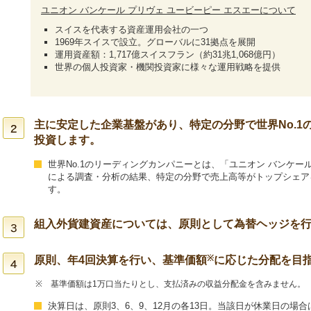
ユニオン バンケール プリヴェ ユービーピー エスエーについて
スイスを代表する資産運用会社の一つ
1969年スイスで設立。グローバルに31拠点を展開
運用資産額：1,717億スイスフラン（約31兆1,068億円）
世界の個人投資家・機関投資家に様々な運用戦略を提供
主に安定した企業基盤があり、特定の分野で世界No.1
投資します。
世界No.1のリーディングカンパニーとは、「ユニオン バンケール
による調査・分析の結果、特定の分野で売上高等がトップシェア
す。
組入外貨建資産については、原則として為替ヘッジを
※
原則、年4回決算を行い、基準価額
に応じた分配を目
※
基準価額は1万口当たりとし、支払済みの収益分配金を含みません。
決算日は、原則3、6、9、12月の各13日。当該日が休業日の場