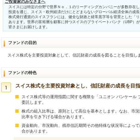
ご投資家のみなさまへ
スイスには特定の分野で世界Ｎｏ．１のリーディングカンパニーが多数存在し
投資を通じ、スイス・欧州経済だけにとどまらないグローバル経済全体の成長
株式発行通貨のスイスフランには、健全な財政と経常黒字等を背景とした「リ
あります。世界の富裕層を顧客に持つスイスのプライベートバンク（UBP）が
皆さまにお届けします。
ファンドの目的
スイス株式を主要投資対象として、信託財産の成長を図ることを目指し
ファンドの特色
スイス株式を主要投資対象とし、信託財産の成長を目
スイス株式等の運用指図に関する権限を「ユニオン バンケール 
委託します。
株式の組入比率は、原則として高位を基本とします。なお、市況
比率を引き下げる場合があります。
資金動向、市況動向、残存信託期間その他特殊な状況等によって
合があります。