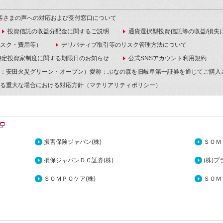
客さまの声への対応および受付窓口について
投資信託の収益分配金に関するご説明
通貨選択型投資信託等の収益/損失
スク・費用等）
デリバティブ取引等のリスク管理方法について
特定投資家制度に関する期限日のお知らせ
公式SNSアカウント利用規約
：安田火災グリーン・オープン）愛称：ぶなの森を旧岐阜第一証券を通じてご購入
る重大な場合における対応方針（マテリアリティポリシー）
損害保険ジャパン(株)
ＳＯＭ
損保ジャパンＤＣ証券(株)
(株)
ＳＯＭＰＯケア(株)
ＳＯＭ