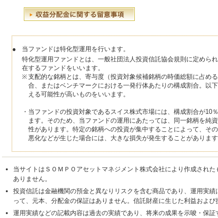
●
当ファンドは特化型運用を行います。
特化型運用ファンドとは、一般社団法人投資信託協会規則に定められ
在するファンドをいいます。
※
支配的な銘柄とは、寄与度（投資対象候補銘柄の時価総額に占める
合、またはベンチマークにおける一発行体あたりの構成割合。以下
える可能性が高いものをいいます。
・
当ファンドの投資対象であるスイス株式市場には、構成割合が10
ます。そのため、当ファンドの運用にあたっては、同一銘柄を純資
性があります。特定の銘柄への投資が集中することによって、その
悪化などが生じた場合には、大きな損失が発生することがあります
当サイトはＳＯＭＰＯアセットマネジメント株式会社により作成された
ありません。
投資信託は金融機関の預金と異なりリスクを含む商品であり、運用実績
って、元本、分配金の保証はありません。信託財産に生じた利益および
運用実績などの記載内容は過去の実績であり、将来の成果を示唆・保証