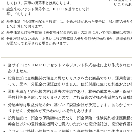
しており、実際の騰落率とは異なります。
いこともあ
※
設定来のファンド騰落率は、10,000 を基準として計
算しております。
※
基準価額（税引前分配金再投資）は、分配実績があった場合に、税引前の分配
して計算しております。
※
基準価額及び基準価額（税引前分配金再投資）の計算において信託報酬は控除
※
分配実績がない場合、あるいは設定来累計の分配金額が少額の場合、基準価額及
が重なって表示される場合があります。
当サイトはＳＯＭＰＯアセットマネジメント株式会社により作成された
ありません。
投資信託は金融機関の預金と異なりリスクを含む商品であり、運用実績
って、元本、分配金の保証はありません。信託財産に生じた利益および
運用実績などの記載内容は過去の実績であり、将来の成果を示唆・保証
手数料等を考慮しておりませんので、ご投資家の皆様の実質的な投資成
分配金額は収益分配方針に基づいて委託会社が決定します。あらかじめ
りません。分配金が支払われない場合もあります。
投資信託は、預金や保険契約と異なり、預金保険・保険契約者保護機構
券会社以外の登録金融機関でご購入いただいた投資信託は、投資者保護
当サイトは弊社が信頼できると判断した各種情報に基づいて作成されて