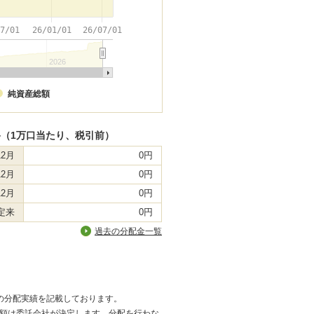
07/01
26/01/01
26/07/01
2026
純資産総額
（1万口当たり、税引前）
12月
0円
12月
0円
12月
0円
定来
0円
過去の分配金一覧
の分配実績を記載しております。
額は委託会社が決定します。分配を行わな