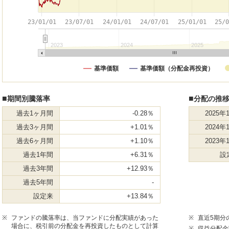
23/01/01
23/07/01
24/01/01
24/07/01
25/01/01
25/
2023
2024
2025
基準価額
基準価額（分配金再投資）
■
■
期間別騰落率
分配の推移
過去1ヶ月間
-0.28％
2025年
過去3ヶ月間
+1.01％
2024年
過去6ヶ月間
+1.10％
2023年
過去1年間
+6.31％
設
過去3年間
+12.93％
過去5年間
-
設定来
+13.84％
※
ファンドの騰落率は、当ファンドに分配実績があった
※
直近5期分
場合に、税引前の分配金を再投資したものとして計算
※
収益分配金