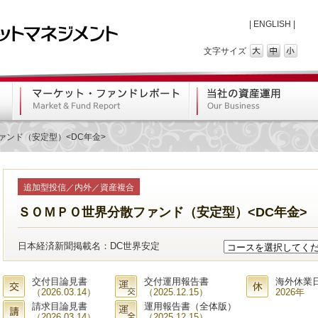
|
ENGLISH
|
文字サイズ
ァンド（安定型）<DC年金>
追加型投信／内外／資産複合
ＳＯＭＰＯ世界分散ファンド（安定型）<DC年金>
日本経済新聞掲載名：DC世界安定
交付目論見書
交付運用報告書
海外休業
（2026.03.14）
（2025.12.15）
2026年
請求目論見書
運用報告書（全体版）
（2026.03.14）
（2025.12.15）