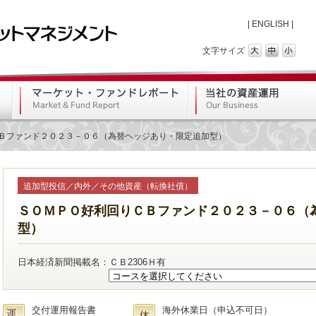
|
ENGLISH
|
文字サイズ
Ｂファンド２０２３－０６（為替ヘッジあり・限定追加型）
追加型投信／内外／その他資産（転換社債）
ＳＯＭＰＯ好利回りＣＢファンド２０２３－０６（
型）
日本経済新聞掲載名：ＣＢ2306Ｈ有
交付運用報告書
海外休業日（申込不可日）