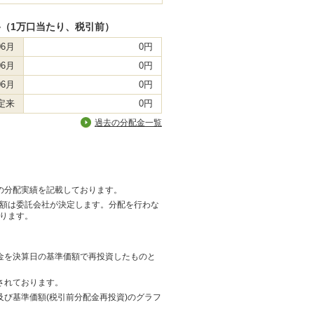
（1万口当たり、税引前）
06月
0円
06月
0円
06月
0円
定来
0円
過去の分配金一覧
の分配実績を記載しております。
額は委託会社が決定します。分配を行わな
ります。
金を決算日の基準価額で再投資したものと
されております。
び基準価額(税引前分配金再投資)のグラフ