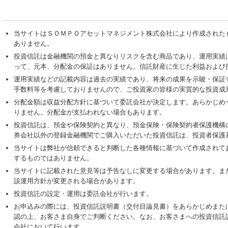
当サイトはＳＯＭＰＯアセットマネジメント株式会社により作成された
ありません。
投資信託は金融機関の預金と異なりリスクを含む商品であり、運用実績
って、元本、分配金の保証はありません。信託財産に生じた利益および
運用実績などの記載内容は過去の実績であり、将来の成果を示唆・保証
手数料等を考慮しておりませんので、ご投資家の皆様の実質的な投資成
分配金額は収益分配方針に基づいて委託会社が決定します。あらかじめ
りません。分配金が支払われない場合もあります。
投資信託は、預金や保険契約と異なり、預金保険・保険契約者保護機構
券会社以外の登録金融機関でご購入いただいた投資信託は、投資者保護
当サイトは弊社が信頼できると判断した各種情報に基づいて作成されて
するものではありません。
当サイトに記載された意見等は予告なしに変更する場合があります。ま
該運用方針が変更される場合があります。
投資信託の設定・運用は委託会社が行います。
お申込みの際には、投資信託説明書（交付目論見書）をあらかじめまた
認の上、お客さま自身でご判断ください。なお、お客さまへの投資信託
会社において行います。