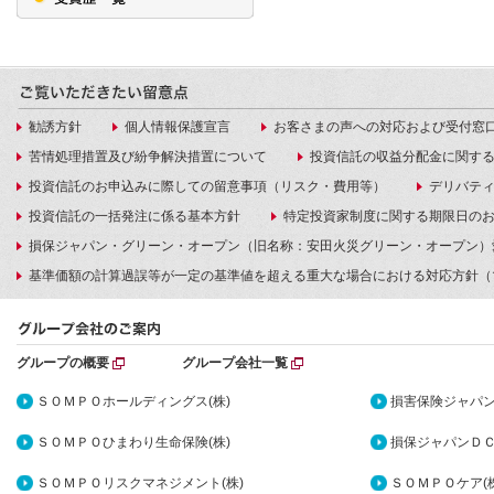
勧誘方針
個人情報保護宣言
お客さまの声への対応および受付窓
苦情処理措置及び紛争解決措置について
投資信託の収益分配金に関す
投資信託のお申込みに際しての留意事項（リスク・費用等）
デリバテ
投資信託の一括発注に係る基本方針
特定投資家制度に関する期限日の
損保ジャパン・グリーン・オープン（旧名称：安田火災グリーン・オープン）
基準価額の計算過誤等が一定の基準値を超える重大な場合における対応方針（
グループの概要
グループ会社一覧
ＳＯＭＰＯホールディングス(株)
損害保険ジャパン
ＳＯＭＰＯひまわり生命保険(株)
損保ジャパンＤＣ
ＳＯＭＰＯリスクマネジメント(株)
ＳＯＭＰＯケア(株