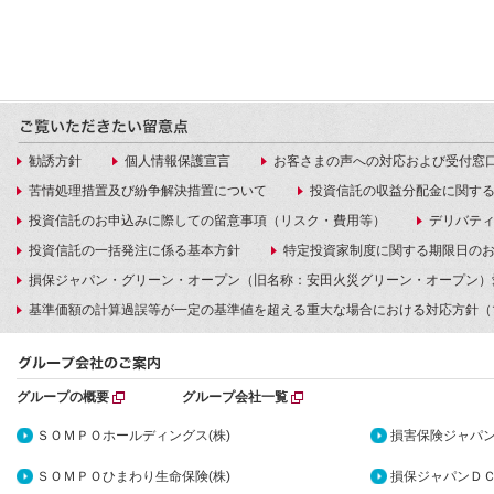
勧誘方針
個人情報保護宣言
お客さまの声への対応および受付窓
苦情処理措置及び紛争解決措置について
投資信託の収益分配金に関す
投資信託のお申込みに際しての留意事項（リスク・費用等）
デリバテ
投資信託の一括発注に係る基本方針
特定投資家制度に関する期限日の
損保ジャパン・グリーン・オープン（旧名称：安田火災グリーン・オープン）
基準価額の計算過誤等が一定の基準値を超える重大な場合における対応方針（
グループの概要
グループ会社一覧
ＳＯＭＰＯホールディングス(株)
損害保険ジャパン
ＳＯＭＰＯひまわり生命保険(株)
損保ジャパンＤＣ