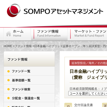
HOME
ファンド情報
日本金融ハイブリッド証券オープン（年１回決算型）円
追加型投信／海外／その他
日本金融ハイブリ
（愛称 ジェイブ
日本経済新聞掲載名：Ｊブ
交付目論見書