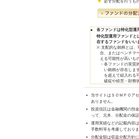
必ず分配を行うも
●
各ファンドは特化型運
特化型運用ファンドと
在するファンドをいい
※
支配的な銘柄とは、
合、またはベンチマ
える可能性が高いも
・
各ファンドの実質
い銘柄が存在しま
を超えて組入れる
破綻や経営・財務
当サイトはＳＯＭＰＯア
ありません。
投資信託は金融機関の預
って、元本、分配金の保
運用実績などの記載内容
手数料等を考慮しており
分配金額は収益分配方針