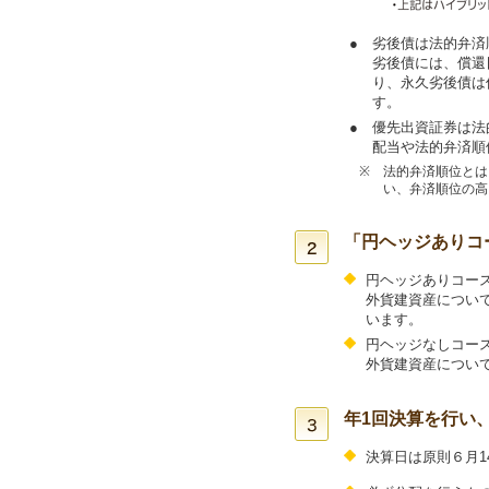
●
劣後債は法的弁済
劣後債には、償還
り、永久劣後債は
す。
●
優先出資証券は法
配当や法的弁済順
※
法的弁済順位とは
い、弁済順位の高
「円ヘッジありコ
円ヘッジありコー
外貨建資産につい
います。
円ヘッジなしコー
外貨建資産につい
年1回決算を行い
決算日は原則６月