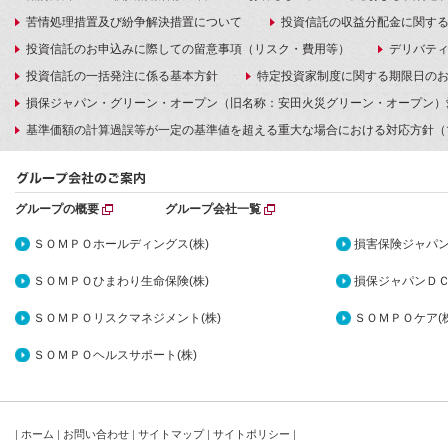
苦情処理措置及び紛争解決措置について
投資信託の収益分配金に関す
投資信託のお申込みに際しての留意事項（リスク・費用等）
デリバテ
投資信託の一括発注に係る基本方針
特定投資家制度に関する期限日の
損保ジャパン・グリーン・オープン（旧名称：安田火災グリーン・オープン）
基準価額の計算過誤等が一定の基準値を超える重大な場合における対応方針（
グループの概要
グループ会社一覧
ＳＯＭＰＯホールディングス(株)
損害保険ジャパン
ＳＯＭＰＯひまわり生命保険(株)
損保ジャパンＤＣ
ＳＯＭＰＯリスクマネジメント(株)
ＳＯＭＰＯケア(株
ＳＯＭＰＯヘルスサポート(株)
|
ホーム
|
お問い合わせ
|
サイトマップ
|
サイトポリシー
|