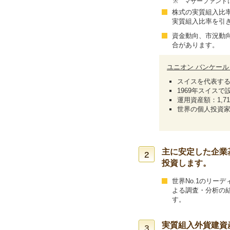
※
マザーファンド
株式の実質組入比
実質組入比率を引
資金動向、市況動
合があります。
ユニオン バンケール
スイスを代表す
1969年スイス
運用資産額：1,7
世界の個人投資
主に安定した企業
投資します。
世界No.1のリー
よる調査・分析の
す。
実質組入外貨建資