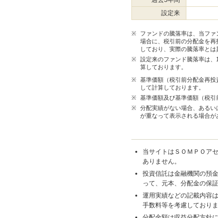
設定来
※
ファンドの騰落率は、当ファ
場合に、税引前の分配金を再
しており、実際の騰落率とは
※
設定来のファンド騰落率は、10
算しております。
※
基準価額（税引前分配金再投
して計算しております。
※
基準価額及び基準価額（税引
※
分配実績がない場合、あるい
が重なって表示される場合が
当サイトはＳＯＭＰＯア
ありません。
投資信託は金融機関の預
って、元本、分配金の保
運用実績などの記載内容
手数料等を考慮しており
分配金額は収益分配方針