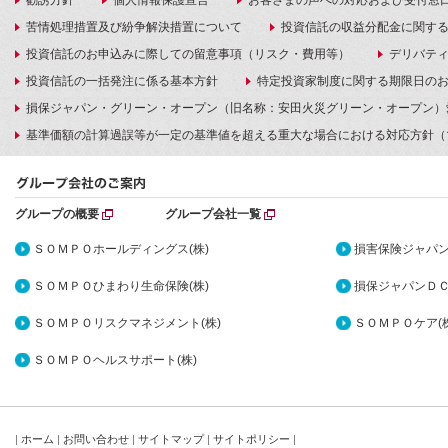
勧誘方針
個人情報保護宣言
お客さまの声への対応および受付窓
苦情処理措置及び紛争解決措置について
投資信託の収益分配金に関す
投資信託のお申込みに際しての留意事項（リスク・費用等）
デリバテ
投資信託の一括発注に係る基本方針
特定投資家制度に関する期限日の
損保ジャパン・グリーン・オープン（旧名称：安田火災グリーン・オープン）
基準価額の計算過誤等が一定の基準値を超える重大な場合における対応方針（
グループの概要
グループ会社一覧
ＳＯＭＰＯホールディングス(株)
損害保険ジャパン
ＳＯＭＰＯひまわり生命保険(株)
損保ジャパンＤＣ
ＳＯＭＰＯリスクマネジメント(株)
ＳＯＭＰＯケア(株
ＳＯＭＰＯヘルスサポート(株)
|
ホーム
|
お問い合わせ
|
サイトマップ
|
サイトポリシー
|