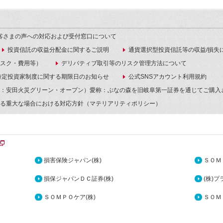
客さまの声への対応および受付窓口について
投資信託の収益分配金に関するご説明
通貨選択型投資信託等の収益/損失
スク・費用等）
デリバティブ取引等のリスク管理方法について
特定投資家制度に関する期限日のお知らせ
公式SNSアカウント利用規約
：安田火災グリーン・オープン）愛称：ぶなの森を旧岐阜第一証券を通じてご購入
る重大な場合における対応方針（マテリアリティポリシー）
損害保険ジャパン(株)
ＳＯＭ
損保ジャパンＤＣ証券(株)
(株)
ＳＯＭＰＯケア(株)
ＳＯＭ