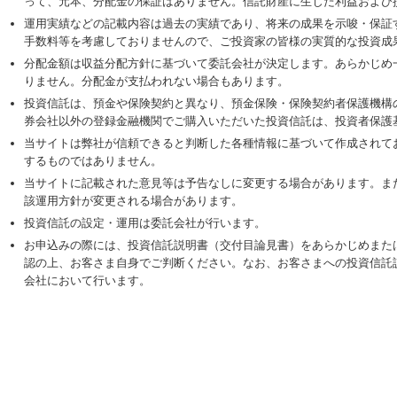
って、元本、分配金の保証はありません。信託財産に生じた利益および
運用実績などの記載内容は過去の実績であり、将来の成果を示唆・保証
手数料等を考慮しておりませんので、ご投資家の皆様の実質的な投資成
分配金額は収益分配方針に基づいて委託会社が決定します。あらかじめ
りません。分配金が支払われない場合もあります。
投資信託は、預金や保険契約と異なり、預金保険・保険契約者保護機構
券会社以外の登録金融機関でご購入いただいた投資信託は、投資者保護
当サイトは弊社が信頼できると判断した各種情報に基づいて作成されて
するものではありません。
当サイトに記載された意見等は予告なしに変更する場合があります。ま
該運用方針が変更される場合があります。
投資信託の設定・運用は委託会社が行います。
お申込みの際には、投資信託説明書（交付目論見書）をあらかじめまた
認の上、お客さま自身でご判断ください。なお、お客さまへの投資信託
会社において行います。