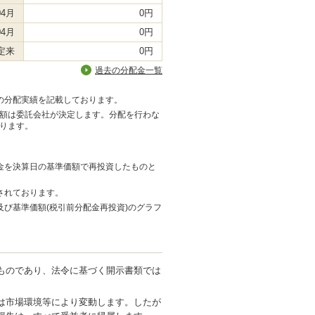
04月
0円
04月
0円
定来
0円
過去の分配金一覧
の分配実績を記載しております。
額は委託会社が決定します。分配を行わな
ります。
金を決算日の基準価額で再投資したものと
されております。
び基準価額(税引前分配金再投資)のグラフ
ものであり、法令に基づく開示書類では
は市場環境等により変動します。したが