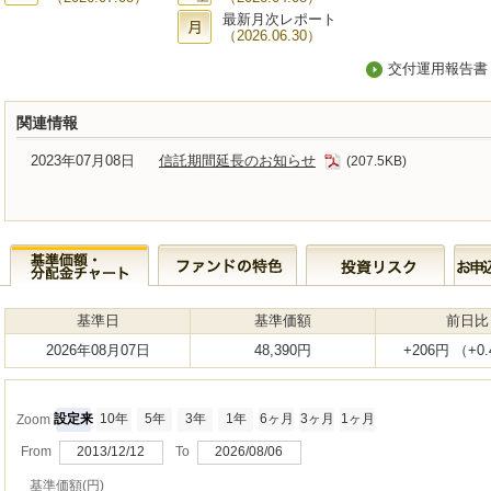
最新月次レポート
（2026.06.30）
交付運用報告書
関連情報
2023年07月08日
信託期間延長のお知らせ
(207.5KB)
基準日
基準価額
前日比
2026年08月07日
48,390円
+206円 （+0
設定来
10年
5年
3年
1年
6ヶ月
3ヶ月
1ヶ月
Zoom
From
2013/12/12
To
2026/08/06
基準価額(円)