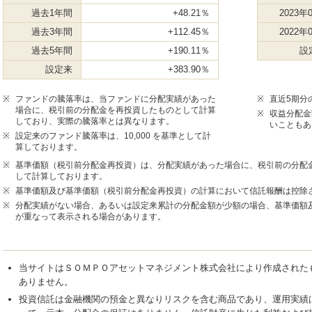
過去1年間
+48.21％
2023年
過去3年間
+112.45％
2022年
過去5年間
+190.11％
設
設定来
+383.90％
※
ファンドの騰落率は、当ファンドに分配実績があった
※
直近5期分
場合に、税引前の分配金を再投資したものとして計算
※
収益分配金
しており、実際の騰落率とは異なります。
いこともあ
※
設定来のファンド騰落率は、10,000 を基準として計
算しております。
※
基準価額（税引前分配金再投資）は、分配実績があった場合に、税引前の分配
して計算しております。
※
基準価額及び基準価額（税引前分配金再投資）の計算において信託報酬は控除
※
分配実績がない場合、あるいは設定来累計の分配金額が少額の場合、基準価額及
が重なって表示される場合があります。
当サイトはＳＯＭＰＯアセットマネジメント株式会社により作成された
ありません。
投資信託は金融機関の預金と異なりリスクを含む商品であり、運用実績