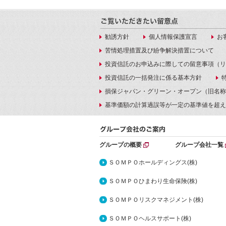
勧誘方針
個人情報保護宣言
お
苦情処理措置及び紛争解決措置について
投資信託のお申込みに際しての留意事項（リ
投資信託の一括発注に係る基本方針
損保ジャパン・グリーン・オープン（旧名称
基準価額の計算過誤等が一定の基準値を超え
グループの概要
グループ会社一覧
ＳＯＭＰＯホールディングス(株)
ＳＯＭＰＯひまわり生命保険(株)
ＳＯＭＰＯリスクマネジメント(株)
ＳＯＭＰＯヘルスサポート(株)