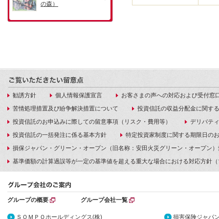
勧誘方針
個人情報保護宣言
お客さまの声への対応および受付窓
苦情処理措置及び紛争解決措置について
投資信託の収益分配金に関す
投資信託のお申込みに際しての留意事項（リスク・費用等）
デリバテ
投資信託の一括発注に係る基本方針
特定投資家制度に関する期限日の
損保ジャパン・グリーン・オープン（旧名称：安田火災グリーン・オープン）
基準価額の計算過誤等が一定の基準値を超える重大な場合における対応方針（
グループの概要
グループ会社一覧
ＳＯＭＰＯホールディングス(株)
損害保険ジャパン