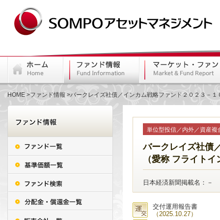
HOME
ファンド情報
バークレイズ社債／インカム戦略ファンド２０２３－１０
単位型投信／内外／資産複
バークレイズ社債
（愛称 フライトイ
日本経済新聞掲載名：－
交付運用報告書
（2025.10.27）