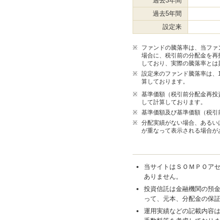
過去3年間
過去5年間
設定来
※
ファンドの騰落率は、当ファ
場合に、税引前の分配金を再
しており、実際の騰落率とは
※
設定来のファンド騰落率は、10
算しております。
※
基準価額（税引前分配金再投
して計算しております。
※
基準価額及び基準価額（税引
※
分配実績がない場合、あるい
が重なって表示される場合が
当サイトはＳＯＭＰＯア
ありません。
投資信託は金融機関の預
って、元本、分配金の保
運用実績などの記載内容