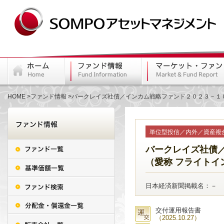
HOME
ファンド情報
バークレイズ社債／インカム戦略ファンド２０２３－１０
単位型投信／内外／資産複
バークレイズ社債
（愛称 フライトイ
日本経済新聞掲載名：－
交付運用報告書
（2025.10.27）