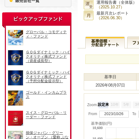
運用報告書（全体版）
（2025.10.27）
最新月次レポート
（2026.06.30）
基準日
2026年08月07日
設定来
10年
5年
3
Zoom
From
2023/10/26
To
基準価額(円)
10,600
10,400