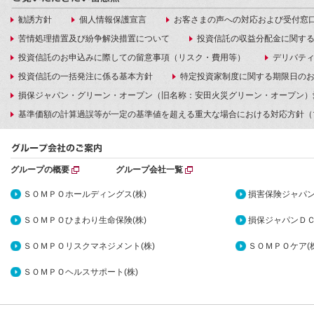
勧誘方針
個人情報保護宣言
お客さまの声への対応および受付窓
苦情処理措置及び紛争解決措置について
投資信託の収益分配金に関す
投資信託のお申込みに際しての留意事項（リスク・費用等）
デリバテ
投資信託の一括発注に係る基本方針
特定投資家制度に関する期限日の
損保ジャパン・グリーン・オープン（旧名称：安田火災グリーン・オープン）
基準価額の計算過誤等が一定の基準値を超える重大な場合における対応方針（
グループの概要
グループ会社一覧
ＳＯＭＰＯホールディングス(株)
損害保険ジャパン
ＳＯＭＰＯひまわり生命保険(株)
損保ジャパンＤＣ
ＳＯＭＰＯリスクマネジメント(株)
ＳＯＭＰＯケア(株
ＳＯＭＰＯヘルスサポート(株)