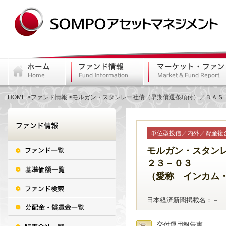
HOME
ファンド情報
モルガン・スタンレー社債（早期償還条項付）／ＢＡＳ
単位型投信／内外／資産複
モルガン・スタン
２３－０３
（愛称 インカム
日本経済新聞掲載名：－
交付運用報告書