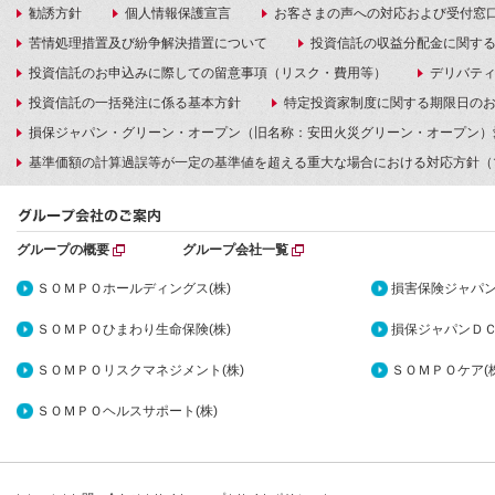
勧誘方針
個人情報保護宣言
お客さまの声への対応および受付窓
苦情処理措置及び紛争解決措置について
投資信託の収益分配金に関す
投資信託のお申込みに際しての留意事項（リスク・費用等）
デリバテ
投資信託の一括発注に係る基本方針
特定投資家制度に関する期限日の
損保ジャパン・グリーン・オープン（旧名称：安田火災グリーン・オープン）
基準価額の計算過誤等が一定の基準値を超える重大な場合における対応方針（
グループの概要
グループ会社一覧
ＳＯＭＰＯホールディングス(株)
損害保険ジャパン
ＳＯＭＰＯひまわり生命保険(株)
損保ジャパンＤＣ
ＳＯＭＰＯリスクマネジメント(株)
ＳＯＭＰＯケア(株
ＳＯＭＰＯヘルスサポート(株)