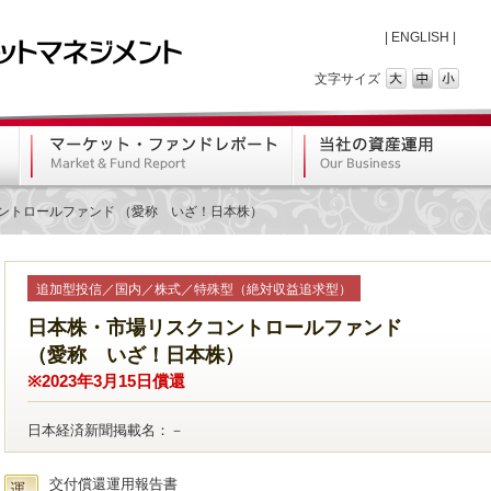
|
ENGLISH
|
文字サイズ
ントロールファンド （愛称 いざ！日本株）
追加型投信／国内／株式／特殊型（絶対収益追求型）
日本株・市場リスクコントロールファンド
（愛称 いざ！日本株）
※2023年3月15日償還
日本経済新聞掲載名：－
交付償還運用報告書