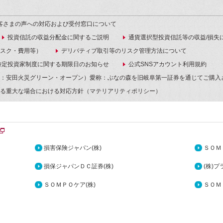
客さまの声への対応および受付窓口について
投資信託の収益分配金に関するご説明
通貨選択型投資信託等の収益/損失
スク・費用等）
デリバティブ取引等のリスク管理方法について
特定投資家制度に関する期限日のお知らせ
公式SNSアカウント利用規約
：安田火災グリーン・オープン）愛称：ぶなの森を旧岐阜第一証券を通じてご購入
る重大な場合における対応方針（マテリアリティポリシー）
損害保険ジャパン(株)
ＳＯＭ
損保ジャパンＤＣ証券(株)
(株)
ＳＯＭＰＯケア(株)
ＳＯＭ