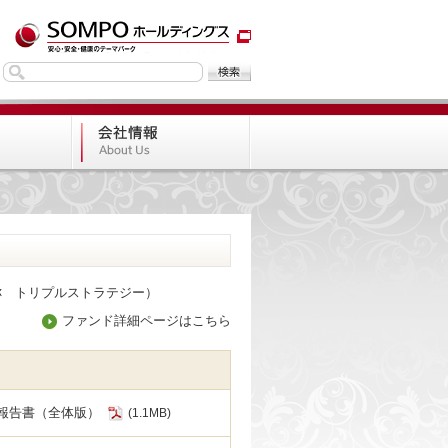
称 トリプルストラテジー）
ファンド詳細ページはこちら
報告書（全体版）
(1.1MB)