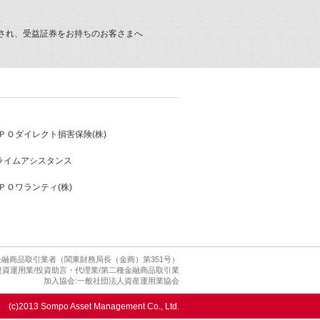
され、受益証券をお持ちのお客さまへ
ＰＯダイレクト損害保険(株)
プライムアシスタンス
ＰＯワランティ(株)
融商品取引業者（関東財務局長（金商）第351号）
資運用業/投資助言・代理業/第二種金融商品取引業
加入協会:一般社団法人資産運用業協会
(c)2013 Sompo Asset Management Co., Ltd.