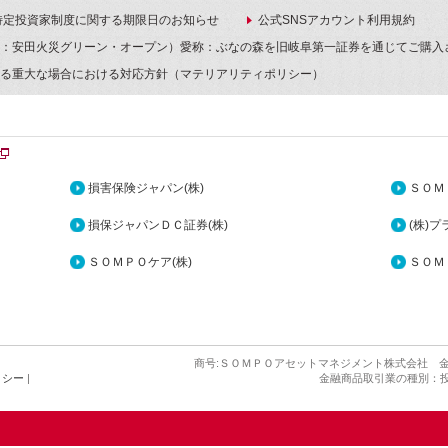
特定投資家制度に関する期限日のお知らせ
公式SNSアカウント利用規約
：安田火災グリーン・オープン）愛称：ぶなの森を旧岐阜第一証券を通じてご購入
る重大な場合における対応方針（マテリアリティポリシー）
損害保険ジャパン(株)
ＳＯＭ
損保ジャパンＤＣ証券(株)
(株)
ＳＯＭＰＯケア(株)
ＳＯＭ
商号:ＳＯＭＰＯアセットマネジメント株式会社 金
金融商品取引業の種別：投
リシー
|