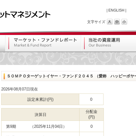
|
ENGLISH
|
文字サイズ
ＳＯＭＰＯターゲットイヤー・ファンド２０４５ （愛称 ハッピーボヤ
2026年08月07日現在
設定来累計(円)
0
分配金
決算日
(円)
第9期
（2025年11月04日）
0