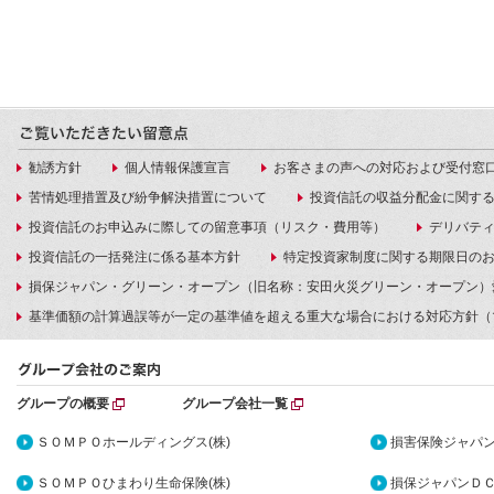
勧誘方針
個人情報保護宣言
お客さまの声への対応および受付窓
苦情処理措置及び紛争解決措置について
投資信託の収益分配金に関す
投資信託のお申込みに際しての留意事項（リスク・費用等）
デリバテ
投資信託の一括発注に係る基本方針
特定投資家制度に関する期限日の
損保ジャパン・グリーン・オープン（旧名称：安田火災グリーン・オープン）
基準価額の計算過誤等が一定の基準値を超える重大な場合における対応方針（
グループの概要
グループ会社一覧
ＳＯＭＰＯホールディングス(株)
損害保険ジャパン
ＳＯＭＰＯひまわり生命保険(株)
損保ジャパンＤＣ