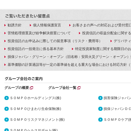
勧誘方針
個人情報保護宣言
お客さまの声への対応および受付窓
苦情処理措置及び紛争解決措置について
投資信託の収益分配金に関す
投資信託のお申込みに際しての留意事項（リスク・費用等）
デリバテ
投資信託の一括発注に係る基本方針
特定投資家制度に関する期限日の
損保ジャパン・グリーン・オープン（旧名称：安田火災グリーン・オープン）
基準価額の計算過誤等が一定の基準値を超える重大な場合における対応方針（
グループの概要
グループ会社一覧
ＳＯＭＰＯホールディングス(株)
損害保険ジャパン
ＳＯＭＰＯひまわり生命保険(株)
損保ジャパンＤＣ
ＳＯＭＰＯリスクマネジメント(株)
ＳＯＭＰＯケア(株
ＳＯＭＰＯヘルスサポート(株)